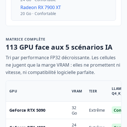
Radeon RX 7900 XT
20 Go · Confortable
MATRICE COMPLÈTE
113 GPU face aux 5 scénarios IA
Tri par performance FP32 décroissante. Les cellules
ne jugent que la marge VRAM : elles ne promettent ni
vitesse, ni compatibilité logicielle parfaite.
LLAMA 3
GPU
VRAM
TIER
Q4_K_M
32
Confor
GeForce RTX 5090
Extrême
Go
24