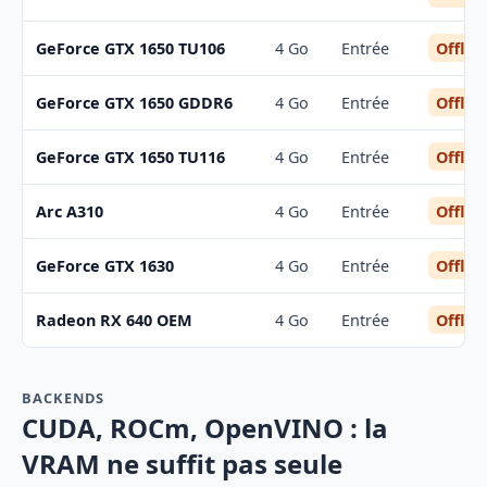
Offloa
GeForce GTX 1650 TU106
4 Go
Entrée
Offloa
GeForce GTX 1650 GDDR6
4 Go
Entrée
Offloa
GeForce GTX 1650 TU116
4 Go
Entrée
Offloa
Arc A310
4 Go
Entrée
Offloa
GeForce GTX 1630
4 Go
Entrée
Offloa
Radeon RX 640 OEM
4 Go
Entrée
BACKENDS
CUDA, ROCm, OpenVINO : la
VRAM ne suffit pas seule