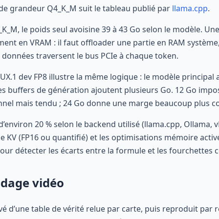
 de grandeur Q4_K_M suit le tableau publié par
llama.cpp
.
_M, le poids seul avoisine 39 à 43 Go selon le modèle. Une
ent en VRAM : il faut offloader une partie en RAM système,
s données traversent le bus PCIe à chaque token.
UX.1 dev FP8 illustre la même logique : le modèle principal
t les buffers de génération ajoutent plusieurs Go. 12 Go im
tionnel mais tendu ; 24 Go donne une marge beaucoup plus c
’environ 20 % selon le backend utilisé (llama.cpp, Ollama, v
e KV (FP16 ou quantifié) et les optimisations mémoire activ
pour détecter les écarts entre la formule et les fourchette
odage vidéo
é d’une table de vérité relue par carte, puis reproduit par r