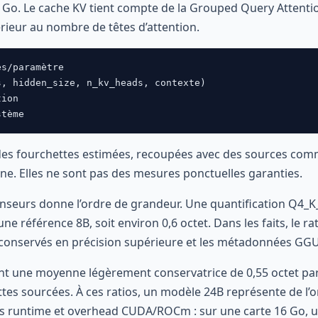
 Go. Le cache KV tient compte de la Grouped Query Attent
rieur au nombre de têtes d’attention.
s/paramètre

, hidden_size, n_kv_heads, contexte)

ion

stème
 des fourchettes estimées, recoupées avec des sources comm
ne. Elles ne sont pas des mesures ponctuelles garanties.
tenseurs donne l’ordre de grandeur. Une quantification Q4_
ne référence 8B, soit environ 0,6 octet. Dans les faits, le rat
rs conservés en précision supérieure et les métadonnées GGU
ient une moyenne légèrement conservatrice de 0,55 octet p
ettes sourcées. À ces ratios, un modèle 24B représente de l’
rs runtime et overhead CUDA/ROCm : sur une carte 16 Go, un