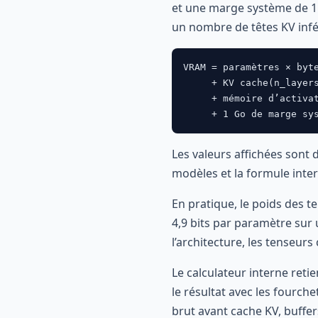
et une marge système de 1
un nombre de têtes KV infé
VRAM = paramètres × byte
     + KV cache(n_layers
     + mémoire d’activat
     + 1 Go de marge sy
Les valeurs affichées sont
modèles et la formule inter
En pratique, le poids des 
4,9 bits par paramètre sur u
l’architecture, les tenseu
Le calculateur interne ret
le résultat avec les fourch
brut avant cache KV, buffe