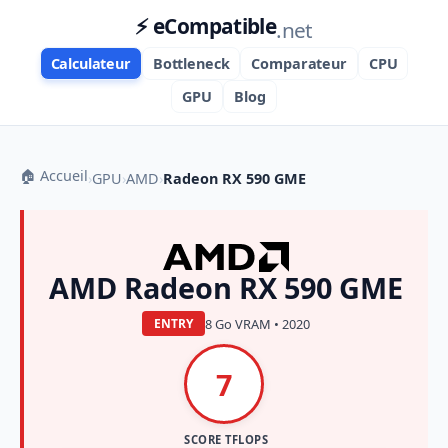
⚡ eCompatible
.net
Calculateur
Bottleneck
Comparateur
CPU
GPU
Blog
🏠 Accueil
›
GPU
›
AMD
›
Radeon RX 590 GME
AMD Radeon RX 590 GME
8 Go VRAM • 2020
ENTRY
7
SCORE TFLOPS