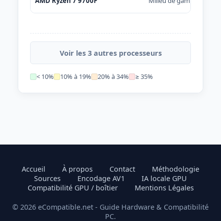
AMD Ryzen 7 9700F
Milieu de gamme
Voir les 3 autres processeurs
< 10%
10% à 19%
20% à 34%
≥ 35%
Accueil
À propos
Contact
Méthodologie
Sources
Encodage AV1
IA locale GPU
Compatibilité GPU / boîtier
Mentions Légales
© 2026 eCompatible.net - Guide Hardware & Compatibilité
PC.