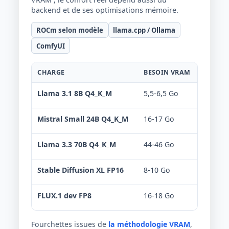
backend et de ses optimisations mémoire.
ROCm selon modèle
llama.cpp / Ollama
ComfyUI
CHARGE
BESOIN VRAM
VERDIC
Llama 3.1 8B Q4_K_M
5,5-6,5 Go
Confo
Mistral Small 24B Q4_K_M
16-17 Go
Non r
Llama 3.3 70B Q4_K_M
44-46 Go
Non r
Stable Diffusion XL FP16
8-10 Go
Limit
FLUX.1 dev FP8
16-18 Go
Offlo
Fourchettes issues de
la méthodologie VRAM
,