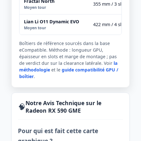
Fractal North
355 mm / 3 slots
Moyen tour
Lian Li O11 Dynamic EVO
422 mm / 4 slots
Moyen tour
Boîtiers de référence sourcés dans la base
eCompatible. Méthode : longueur GPU,
épaisseur en slots et marge de montage ; pas
de verdict dur sur la clearance latérale. Voir
la
méthodologie
et le
guide compatibilité GPU /
boîtier
.
Notre Avis Technique sur le
🧠
Radeon RX 590 GME
Pour qui est fait cette carte
graphique ?