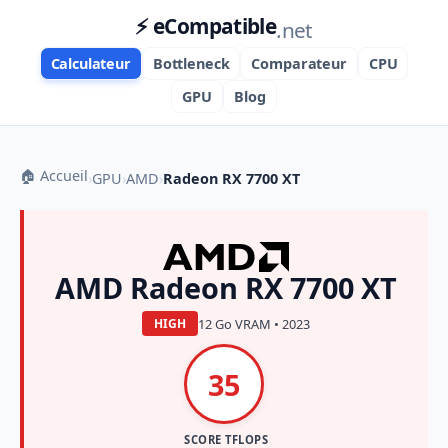
⚡ eCompatible
.net
Calculateur
Bottleneck
Comparateur
CPU
GPU
Blog
🏠 Accueil
›
GPU
›
AMD
›
Radeon RX 7700 XT
AMD Radeon RX 7700 XT
12 Go VRAM • 2023
HIGH
35
SCORE TFLOPS