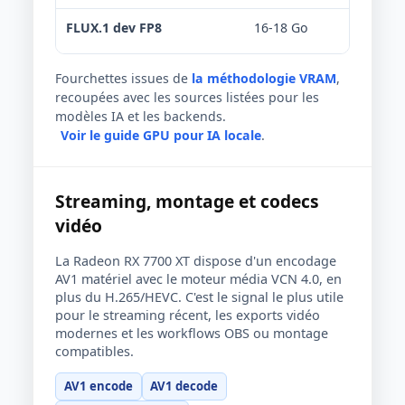
FLUX.1 dev FP8
16-18 Go
Offlo
Fourchettes issues de
la méthodologie VRAM
,
recoupées avec les sources listées pour les
modèles IA et les backends.
Voir le guide GPU pour IA locale
.
Streaming, montage et codecs
vidéo
La Radeon RX 7700 XT dispose d'un encodage
AV1 matériel avec le moteur média VCN 4.0, en
plus du H.265/HEVC. C'est le signal le plus utile
pour le streaming récent, les exports vidéo
modernes et les workflows OBS ou montage
compatibles.
AV1 encode
AV1 decode