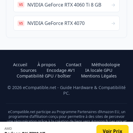
NVIDIA GeForce RTX 4060 Ti 8 GB
→
VS
NVIDIA GeForce RTX 4070
→
VS
Accueil
À propos
Contact
Méthodologie
Sources
Encodage AV1
IA locale GPU
Compatibilité GPU / boîtier
Mentions Légales
© 2026 eCompatible.net - Guide Hardware & Compatibilité
PC.
eCompatible.net participe au Programme Partenaires d’Amazon EU, un
programme d’affiliation conçu pour permettre à des sites de percevoir
une rémunération grâce à la création de liens vers Amazon.fr. Les prix et
la disponibilité des produits sont sujets à changement.
AMD
Voir Prix