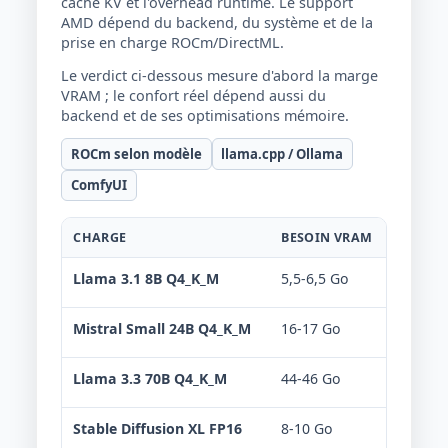
cache KV et l'overhead runtime. Le support
AMD dépend du backend, du système et de la
prise en charge ROCm/DirectML.
Le verdict ci-dessous mesure d'abord la marge
VRAM ; le confort réel dépend aussi du
backend et de ses optimisations mémoire.
ROCm selon modèle
llama.cpp / Ollama
ComfyUI
CHARGE
BESOIN VRAM
VERDIC
Llama 3.1 8B Q4_K_M
5,5-6,5 Go
Confo
Mistral Small 24B Q4_K_M
16-17 Go
Offlo
Llama 3.3 70B Q4_K_M
44-46 Go
Non r
Stable Diffusion XL FP16
8-10 Go
Confo