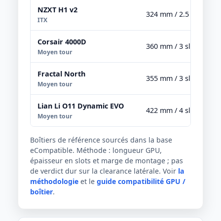
NZXT H1 v2
324 mm / 2.5 slots
ITX
Corsair 4000D
360 mm / 3 slots
Moyen tour
Fractal North
355 mm / 3 slots
Moyen tour
Lian Li O11 Dynamic EVO
422 mm / 4 slots
Moyen tour
Boîtiers de référence sourcés dans la base
eCompatible. Méthode : longueur GPU,
épaisseur en slots et marge de montage ; pas
de verdict dur sur la clearance latérale. Voir
la
méthodologie
et le
guide compatibilité GPU /
boîtier
.