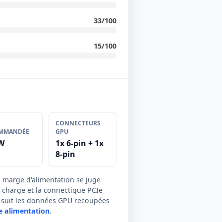
33/100
15/100
CONNECTEURS
MMANDÉE
GPU
W
1x 6-pin + 1x
8-pin
a marge d'alimentation se juge
de charge et la connectique PCIe
ée suit les données GPU recoupées
e alimentation
.