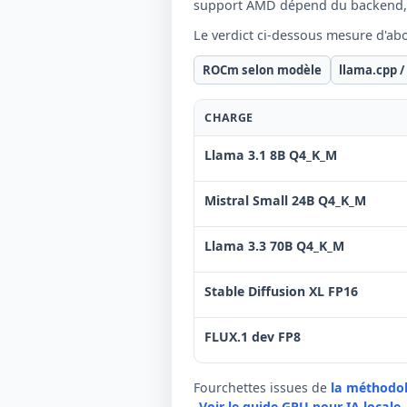
support AMD dépend du backend, 
Le verdict ci-dessous mesure d'ab
ROCm selon modèle
llama.cpp /
CHARGE
Llama 3.1 8B Q4_K_M
Mistral Small 24B Q4_K_M
Llama 3.3 70B Q4_K_M
Stable Diffusion XL FP16
FLUX.1 dev FP8
Fourchettes issues de
la méthodo
Voir le guide GPU pour IA locale
.