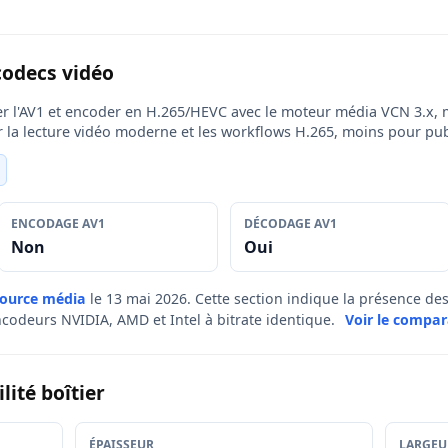
codecs vidéo
 l'AV1 et encoder en H.265/HEVC avec le moteur média VCN 3.x, m
ur la lecture vidéo moderne et les workflows H.265, moins pour pu
ENCODAGE AV1
DÉCODAGE AV1
Non
Oui
source média
le 13 mai 2026. Cette section indique la présence d
ncodeurs NVIDIA, AMD et Intel à bitrate identique.
Voir le compar
ité boîtier
ÉPAISSEUR
LARGEU