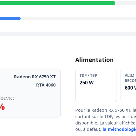
Alimentation
TDP / TBP
ALIM
Radeon RX 6750 XT
RECO
250 W
RTX 4060
600 
UISSANCE
%
Pour la Radeon RX 6750 XT, l
surtout sur le TDP, les pics 
disponible. La valeur affich
ou, à défaut,
la méthodologi