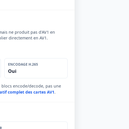
ais ne produit pas d'AV1 en
blier directement en AV1.
ENCODAGE H.265
Oui
es blocs encode/decode, pas une
atif complet des cartes AV1
.
R