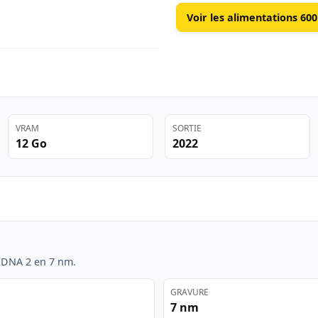
Voir les alimentations 60
VRAM
SORTIE
12 Go
2022
RDNA 2 en 7 nm.
GRAVURE
7 nm