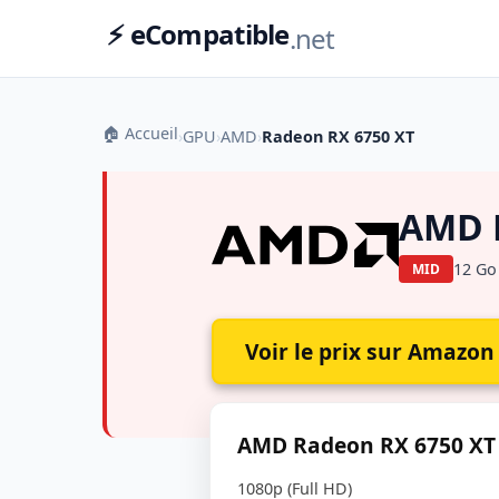
⚡ eCompatible
.net
🏠 Accueil
›
GPU
›
AMD
›
Radeon RX 6750 XT
AMD 
12 Go
MID
Voir le prix sur Amazon
AMD Radeon RX 6750 XT :
1080p (Full HD)