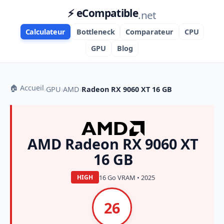
⚡ eCompatible
.net
Calculateur
Bottleneck
Comparateur
CPU
GPU
Blog
🏠 Accueil
›
GPU
›
AMD
›
Radeon RX 9060 XT 16 GB
AMD Radeon RX 9060 XT
16 GB
16 Go VRAM • 2025
HIGH
26