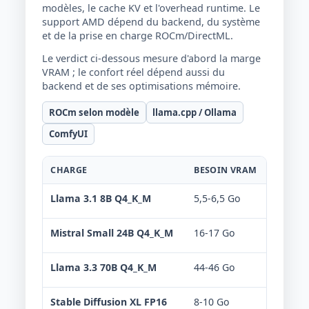
modèles, le cache KV et l'overhead runtime. Le
support AMD dépend du backend, du système
et de la prise en charge ROCm/DirectML.
Le verdict ci-dessous mesure d'abord la marge
VRAM ; le confort réel dépend aussi du
backend et de ses optimisations mémoire.
ROCm selon modèle
llama.cpp / Ollama
ComfyUI
CHARGE
BESOIN VRAM
VERDIC
Llama 3.1 8B Q4_K_M
5,5-6,5 Go
Confo
Mistral Small 24B Q4_K_M
16-17 Go
Offlo
Llama 3.3 70B Q4_K_M
44-46 Go
Non r
Stable Diffusion XL FP16
8-10 Go
Confo