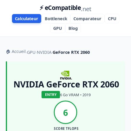
⚡ eCompatible
.net
Calculateur
Bottleneck
Comparateur
CPU
GPU
Blog
🏠 Accueil
›
GPU
›
NVIDIA
›
GeForce RTX 2060
NVIDIA GeForce RTX 2060
6 Go VRAM • 2019
ENTRY
6
SCORE TFLOPS