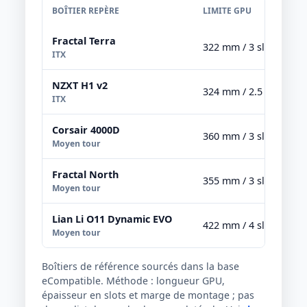
BOÎTIER REPÈRE
LIMITE GPU
Fractal Terra
322 mm / 3 slots
ITX
NZXT H1 v2
324 mm / 2.5 slots
ITX
Corsair 4000D
360 mm / 3 slots
Moyen tour
Fractal North
355 mm / 3 slots
Moyen tour
Lian Li O11 Dynamic EVO
422 mm / 4 slots
Moyen tour
Boîtiers de référence sourcés dans la base
eCompatible. Méthode : longueur GPU,
épaisseur en slots et marge de montage ; pas