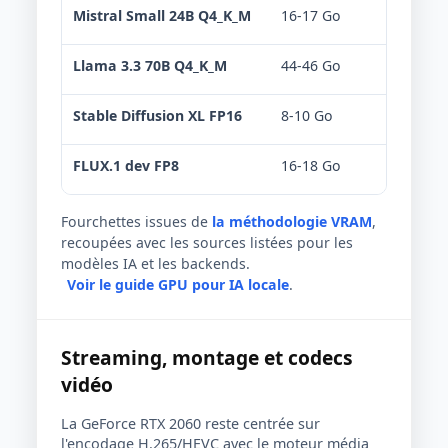
Mistral Small 24B Q4_K_M
16-17 Go
Non r
Llama 3.3 70B Q4_K_M
44-46 Go
Non r
Stable Diffusion XL FP16
8-10 Go
Offlo
FLUX.1 dev FP8
16-18 Go
Non r
Fourchettes issues de
la méthodologie VRAM
,
recoupées avec les sources listées pour les
modèles IA et les backends.
Voir le guide GPU pour IA locale
.
Streaming, montage et codecs
vidéo
La GeForce RTX 2060 reste centrée sur
l'encodage H.265/HEVC avec le moteur média