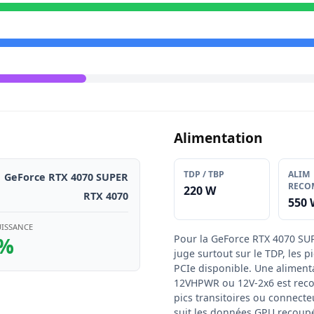
Alimentation
TDP / TBP
ALIM
GeForce RTX 4070 SUPER
RECO
220 W
RTX 4070
550 
UISSANCE
2%
Pour la GeForce RTX 4070 SUP
juge surtout sur le TDP, les p
PCIe disponible. Une alimenta
12VHPWR ou 12V-2x6 est reco
pics transitoires ou connecte
suit les données GPU recoupé