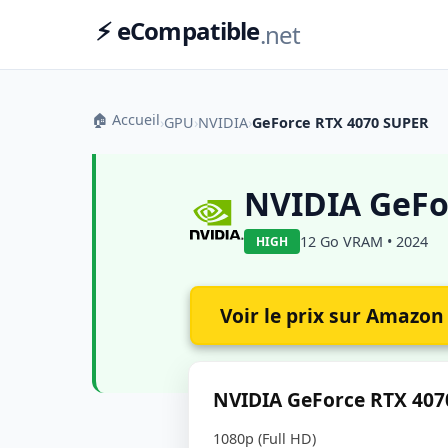
⚡ eCompatible
.net
🏠 Accueil
›
GPU
›
NVIDIA
›
GeForce RTX 4070 SUPER
NVIDIA GeFo
12 Go VRAM • 2024
HIGH
Voir le prix sur Amazon
NVIDIA GeForce RTX 4070
1080p (Full HD)