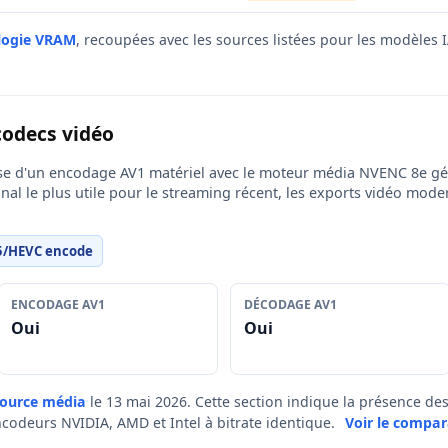
logie VRAM
, recoupées avec les sources listées pour les modèles I
codecs vidéo
e d'un encodage AV1 matériel avec le moteur média NVENC 8e gé
gnal le plus utile pour le streaming récent, les exports vidéo mod
5/HEVC encode
ENCODAGE AV1
DÉCODAGE AV1
Oui
Oui
source média
le 13 mai 2026. Cette section indique la présence d
ncodeurs NVIDIA, AMD et Intel à bitrate identique.
Voir le compar