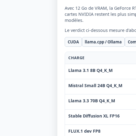
Avec 12 Go de VRAM, la GeForce RTX
cartes NVIDIA restent les plus sim
modèles.
Le verdict ci-dessous mesure d'ab
CUDA
llama.cpp / Ollama
Com
CHARGE
Llama 3.1 8B Q4_K_M
Mistral Small 24B Q4_K_M
Llama 3.3 70B Q4_K_M
Stable Diffusion XL FP16
FLUX.1 dev FP8