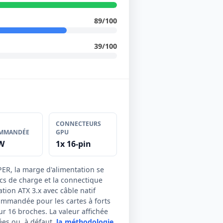
89/100
39/100
CONNECTEURS
MMANDÉE
GPU
W
1x 16-pin
ER, la marge d'alimentation se
ics de charge et la connectique
tion ATX 3.x avec câble natif
mmandée pour les cartes à forts
ur 16 broches. La valeur affichée
es ou, à défaut,
la méthodologie