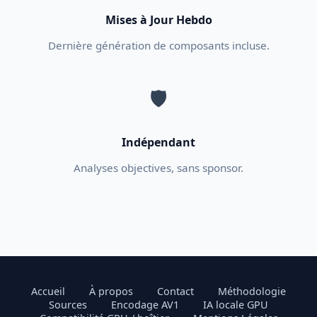
Mises à Jour Hebdo
Dernière génération de composants incluse.
🛡️
Indépendant
Analyses objectives, sans sponsor.
Accueil
À propos
Contact
Méthodologie
Sources
Encodage AV1
IA locale GPU