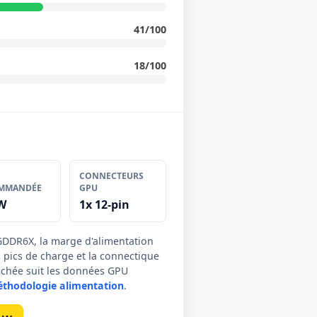
41/100
18/100
CONNECTEURS
MMANDÉE
GPU
W
1x 12-pin
GDDR6X, la marge d'alimentation
s pics de charge et la connectique
fichée suit les données GPU
éthodologie alimentation
.