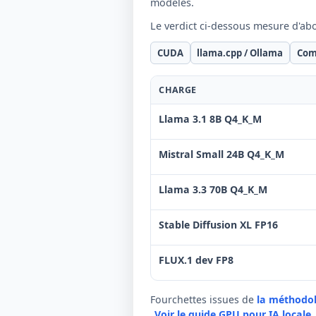
modèles.
Le verdict ci-dessous mesure d'ab
CUDA
llama.cpp / Ollama
Com
CHARGE
Llama 3.1 8B Q4_K_M
Mistral Small 24B Q4_K_M
Llama 3.3 70B Q4_K_M
Stable Diffusion XL FP16
FLUX.1 dev FP8
Fourchettes issues de
la méthodo
Voir le guide GPU pour IA locale
.