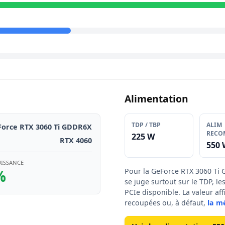
Alimentation
TDP / TBP
ALIM
orce RTX 3060 Ti GDDR6X
RECO
225 W
RTX 4060
550 
UISSANCE
%
Pour la GeForce RTX 3060 Ti 
se juge surtout sur le TDP, le
PCIe disponible. La valeur af
recoupées ou, à défaut,
la m