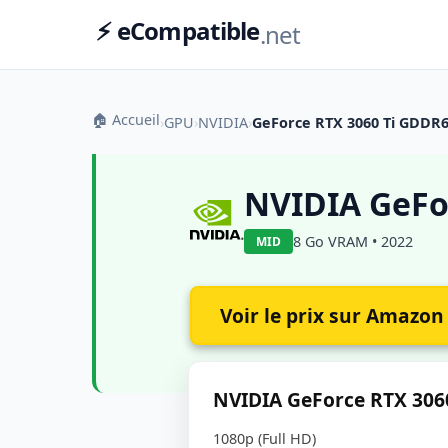
⚡ eCompatible
.net
🏠 Accueil
›
GPU
›
NVIDIA
›
GeForce RTX 3060 Ti GDDR
NVIDIA GeFo
8 Go VRAM • 2022
MID
Voir le prix sur Amazon
NVIDIA GeForce RTX 3060
1080p (Full HD)