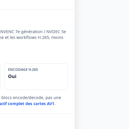
a NVENC 7e génération / NVDEC 5e
rne et les workflows H.265, moins
ENCODAGE H.265
Oui
es blocs encode/decode, pas une
atif complet des cartes AV1
.