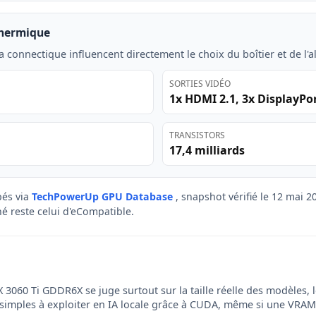
thermique
a connectique influencent directement le choix du boîtier et de l'a
SORTIES VIDÉO
1x HDMI 2.1, 3x DisplayPor
TRANSISTORS
17,4 milliards
és via
TechPowerUp GPU Database
, snapshot vérifié le 12 mai 
ché reste celui d'eCompatible.
3060 Ti GDDR6X se juge surtout sur la taille réelle des modèles, l
 simples à exploiter en IA locale grâce à CUDA, même si une VRAM ré