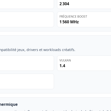
2 304
FRÉQUENCE BOOST
1 560 MHz
atibilité jeux, drivers et workloads créatifs.
VULKAN
1.4
thermique