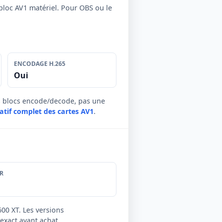
bloc AV1 matériel. Pour OBS ou le
ENCODAGE H.265
Oui
es blocs encode/decode, pas une
atif complet des cartes AV1
.
R
600 XT. Les versions
exact avant achat.