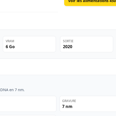
Voir les alimentations 45
VRAM
SORTIE
6 Go
2020
RDNA en 7 nm.
GRAVURE
7 nm