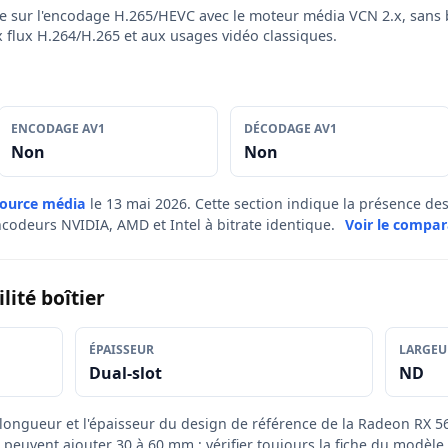
e sur l'encodage H.265/HEVC avec le moteur média VCN 2.x, sans 
 flux H.264/H.265 et aux usages vidéo classiques.
ENCODAGE AV1
DÉCODAGE AV1
Non
Non
source média
le 13 mai 2026. Cette section indique la présence d
ncodeurs NVIDIA, AMD et Intel à bitrate identique.
Voir le compar
ité boîtier
ÉPAISSEUR
LARGEU
Dual-slot
ND
a longueur et l'épaisseur du design de référence de la Radeon RX 5
 peuvent ajouter 30 à 60 mm : vérifier toujours la fiche du modèle 