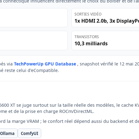
a connectique influencent directement le choix du boîtier et de l'a
SORTIES VIDÉO
1x HDMI 2.0b, 3x DisplayP
TRANSISTORS
10,3 milliards
és via
TechPowerUp GPU Database
, snapshot vérifié le 12 mai 
ché reste celui d'eCompatible.
00 XT se juge surtout sur la taille réelle des modèles, le cache K
me et de la prise en charge ROCm/DirectML.
ord la marge VRAM ; le confort réel dépend aussi du backend et d
 Ollama
ComfyUI