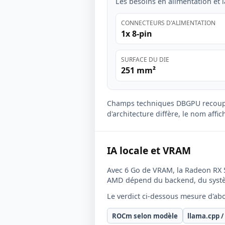
Les besoins en alimentation et l
CONNECTEURS D'ALIMENTATION
1x 8-pin
SURFACE DU DIE
251 mm²
Champs techniques DBGPU recoup
d'architecture diffère, le nom affi
IA locale et VRAM
Avec 6 Go de VRAM, la Radeon RX 56
AMD dépend du backend, du systè
Le verdict ci-dessous mesure d'ab
ROCm selon modèle
llama.cpp /