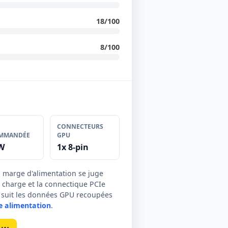
18/100
8/100
CONNECTEURS
MMANDÉE
GPU
W
1x 8-pin
a marge d'alimentation se juge
de charge et la connectique PCIe
ée suit les données GPU recoupées
e alimentation
.