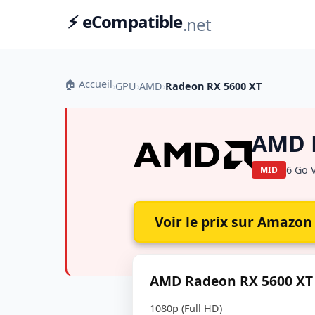
⚡ eCompatible
.net
🏠 Accueil
›
GPU
›
AMD
›
Radeon RX 5600 XT
AMD 
6 Go 
MID
Voir le prix sur Amazon
AMD Radeon RX 5600 XT :
1080p (Full HD)