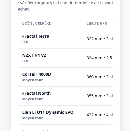
: vérifier toujours la fiche du modèle exact avant
achat.
BOÎTIER REPÈRE
LIMITE GPU
Fractal Terra
322 mm / 3 slots
ITX
NZXT H1 v2
324 mm / 2.5 slots
ITX
Corsair 4000D
360 mm / 3 slots
Moyen tour
Fractal North
355 mm / 3 slots
Moyen tour
Lian Li O11 Dynamic EVO
422 mm / 4 slots
Moyen tour