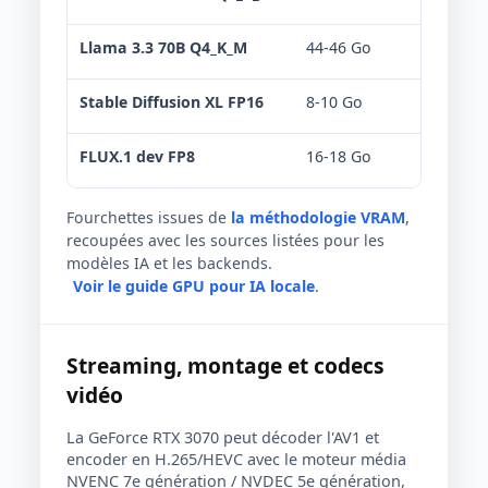
Llama 3.3 70B Q4_K_M
44-46 Go
Non r
Stable Diffusion XL FP16
8-10 Go
Limit
FLUX.1 dev FP8
16-18 Go
Offlo
Fourchettes issues de
la méthodologie VRAM
,
recoupées avec les sources listées pour les
modèles IA et les backends.
Voir le guide GPU pour IA locale
.
Streaming, montage et codecs
vidéo
La GeForce RTX 3070 peut décoder l'AV1 et
encoder en H.265/HEVC avec le moteur média
NVENC 7e génération / NVDEC 5e génération,