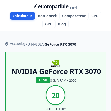
⚡ eCompatible
.net
Calculateur
Bottleneck
Comparateur
CPU
GPU
Blog
🏠 Accueil
›
GPU
›
NVIDIA
›
GeForce RTX 3070
NVIDIA GeForce RTX 3070
8 Go VRAM • 2020
HIGH
20
SCORE TFLOPS