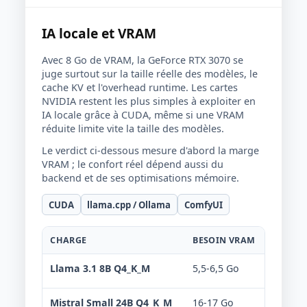
IA locale et VRAM
Avec 8 Go de VRAM, la GeForce RTX 3070 se
juge surtout sur la taille réelle des modèles, le
cache KV et l'overhead runtime. Les cartes
NVIDIA restent les plus simples à exploiter en
IA locale grâce à CUDA, même si une VRAM
réduite limite vite la taille des modèles.
Le verdict ci-dessous mesure d'abord la marge
VRAM ; le confort réel dépend aussi du
backend et de ses optimisations mémoire.
CUDA
llama.cpp / Ollama
ComfyUI
CHARGE
BESOIN VRAM
VERDIC
Llama 3.1 8B Q4_K_M
5,5-6,5 Go
Confo
Mistral Small 24B Q4_K_M
16-17 Go
Non r