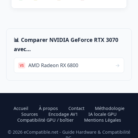
📊 Comparer NVIDIA GeForce RTX 3070
avec...
AMD Radeon RX 6800
→
VS
Accueil
À propos
Contact
Méthodologie
Sources
Encodage AV1
IA locale GPU
Compatibilité GPU / boîtier
Mentions Légales
© 2026 eCompatible.net - Guide Hardware & Compatibilité
PC.