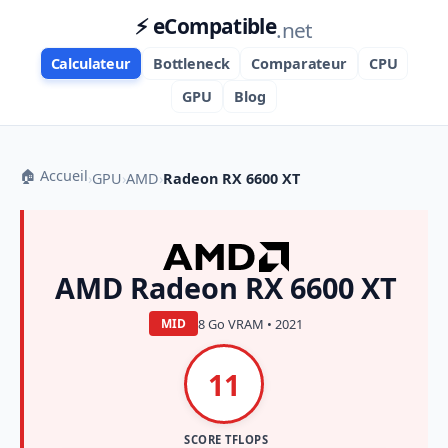
⚡ eCompatible
.net
Calculateur
Bottleneck
Comparateur
CPU
GPU
Blog
🏠 Accueil
›
GPU
›
AMD
›
Radeon RX 6600 XT
AMD Radeon RX 6600 XT
8 Go VRAM • 2021
MID
11
SCORE TFLOPS