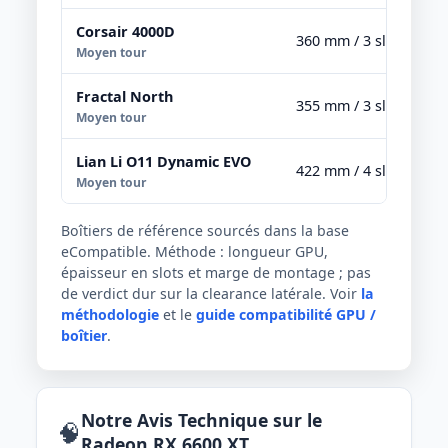
Corsair 4000D
360 mm / 3 slots
Moyen tour
Fractal North
355 mm / 3 slots
Moyen tour
Lian Li O11 Dynamic EVO
422 mm / 4 slots
Moyen tour
Boîtiers de référence sourcés dans la base
eCompatible. Méthode : longueur GPU,
épaisseur en slots et marge de montage ; pas
de verdict dur sur la clearance latérale. Voir
la
méthodologie
et le
guide compatibilité GPU /
boîtier
.
Notre Avis Technique sur le
🧠
Radeon RX 6600 XT