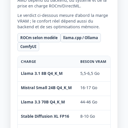
AMD dépend du backend, du système et de la
prise en charge ROCm/DirectML.
Le verdict ci-dessous mesure d'abord la marge
VRAM ; le confort réel dépend aussi du
backend et de ses optimisations mémoire.
ROCm selon modèle
llama.cpp / Ollama
ComfyUI
CHARGE
BESOIN VRAM
VERDIC
Llama 3.1 8B Q4_K_M
5,5-6,5 Go
Confo
Mistral Small 24B Q4_K_M
16-17 Go
Non r
Llama 3.3 70B Q4_K_M
44-46 Go
Non r
Stable Diffusion XL FP16
8-10 Go
Limit