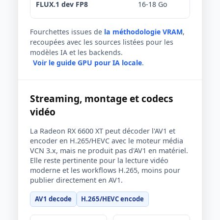
FLUX.1 dev FP8
16-18 Go
Offlo
Fourchettes issues de
la méthodologie VRAM
,
recoupées avec les sources listées pour les
modèles IA et les backends.
Voir le guide GPU pour IA locale
.
Streaming, montage et codecs
vidéo
La Radeon RX 6600 XT peut décoder l'AV1 et
encoder en H.265/HEVC avec le moteur média
VCN 3.x, mais ne produit pas d'AV1 en matériel.
Elle reste pertinente pour la lecture vidéo
moderne et les workflows H.265, moins pour
publier directement en AV1.
AV1 decode
H.265/HEVC encode