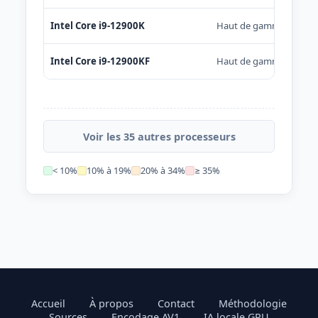
Intel Core i9-12900K
Haut de gamme
Intel Core i9-12900KF
Haut de gamme
Voir les 35 autres processeurs
< 10%
10% à 19%
20% à 34%
≥ 35%
Accueil
À propos
Contact
Méthodologie
Sources
Encodage AV1
IA locale GPU