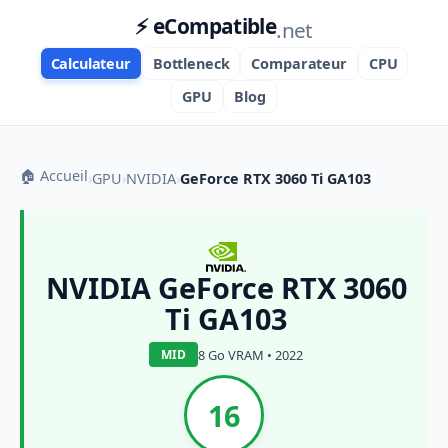
⚡ eCompatible
.net
Calculateur
Bottleneck
Comparateur
CPU
GPU
Blog
🏠 Accueil
›
GPU
›
NVIDIA
›
GeForce RTX 3060 Ti GA103
NVIDIA GeForce RTX 3060
Ti GA103
8 Go VRAM • 2022
MID
16