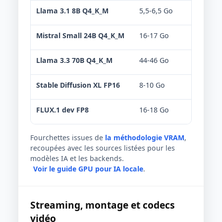
Llama 3.1 8B Q4_K_M
5,5-6,5 Go
Confo
Mistral Small 24B Q4_K_M
16-17 Go
Non r
Llama 3.3 70B Q4_K_M
44-46 Go
Non r
Stable Diffusion XL FP16
8-10 Go
Limit
FLUX.1 dev FP8
16-18 Go
Offlo
Fourchettes issues de
la méthodologie VRAM
,
recoupées avec les sources listées pour les
modèles IA et les backends.
Voir le guide GPU pour IA locale
.
Streaming, montage et codecs
vidéo