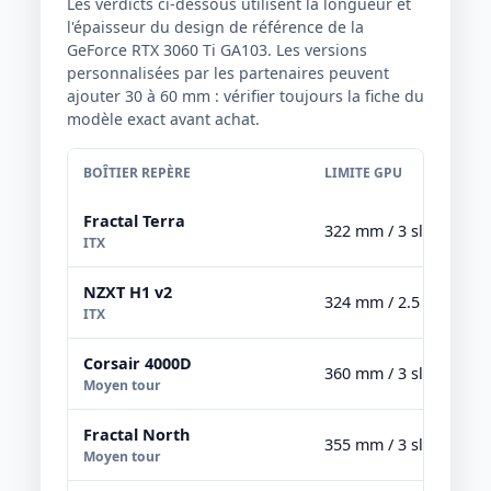
Les verdicts ci-dessous utilisent la longueur et
l'épaisseur du design de référence de la
GeForce RTX 3060 Ti GA103. Les versions
personnalisées par les partenaires peuvent
ajouter 30 à 60 mm : vérifier toujours la fiche du
modèle exact avant achat.
BOÎTIER REPÈRE
LIMITE GPU
Fractal Terra
322 mm / 3 slots
ITX
NZXT H1 v2
324 mm / 2.5 slots
ITX
Corsair 4000D
360 mm / 3 slots
Moyen tour
Fractal North
355 mm / 3 slots
Moyen tour