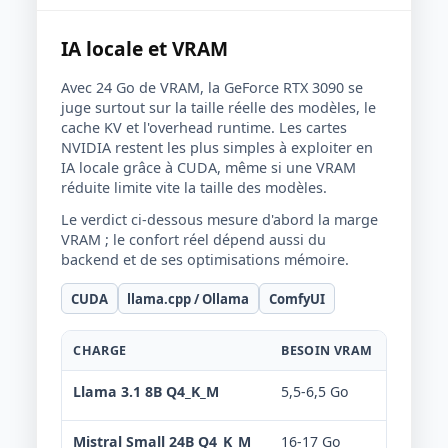
IA locale et VRAM
Avec 24 Go de VRAM, la GeForce RTX 3090 se
juge surtout sur la taille réelle des modèles, le
cache KV et l'overhead runtime. Les cartes
NVIDIA restent les plus simples à exploiter en
IA locale grâce à CUDA, même si une VRAM
réduite limite vite la taille des modèles.
Le verdict ci-dessous mesure d'abord la marge
VRAM ; le confort réel dépend aussi du
backend et de ses optimisations mémoire.
CUDA
llama.cpp / Ollama
ComfyUI
CHARGE
BESOIN VRAM
VERDIC
Llama 3.1 8B Q4_K_M
5,5-6,5 Go
Confo
Mistral Small 24B Q4_K_M
16-17 Go
Confo