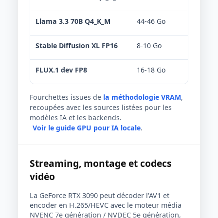
Llama 3.3 70B Q4_K_M
44-46 Go
Offlo
Stable Diffusion XL FP16
8-10 Go
Confo
FLUX.1 dev FP8
16-18 Go
Confo
Fourchettes issues de
la méthodologie VRAM
,
recoupées avec les sources listées pour les
modèles IA et les backends.
Voir le guide GPU pour IA locale
.
Streaming, montage et codecs
vidéo
La GeForce RTX 3090 peut décoder l'AV1 et
encoder en H.265/HEVC avec le moteur média
NVENC 7e génération / NVDEC 5e génération,