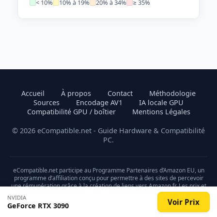
< 10%
10% à 19%
20% à 34%
≥ 35%
Accueil
À propos
Contact
Méthodologie
Sources
Encodage AV1
IA locale GPU
Compatibilité GPU / boîtier
Mentions Légales
© 2026 eCompatible.net - Guide Hardware & Compatibilité
PC.
eCompatible.net participe au Programme Partenaires d’Amazon EU, un
programme d’affiliation conçu pour permettre à des sites de percevoir
une rémunération grâce à la création de liens vers Amazon.fr. Les prix et
la disponibilité des produits sont sujets à changement.
NVIDIA
Voir Prix
GeForce RTX 3090