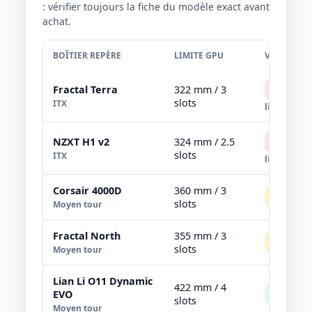
: vérifier toujours la fiche du modèle exact avant
achat.
BOÎTIER REPÈRE
LIMITE GPU
VERDICT
Fractal Terra
322 mm / 3
Non rec
slots
ITX
limite
NZXT H1 v2
324 mm / 2.5
Non rec
slots
ITX
limite
Corsair 4000D
360 mm / 3
Serré
m
slots
Moyen tour
Fractal North
355 mm / 3
Serré
m
slots
Moyen tour
Lian Li O11 Dynamic
422 mm / 4
EVO
Référen
slots
Moyen tour