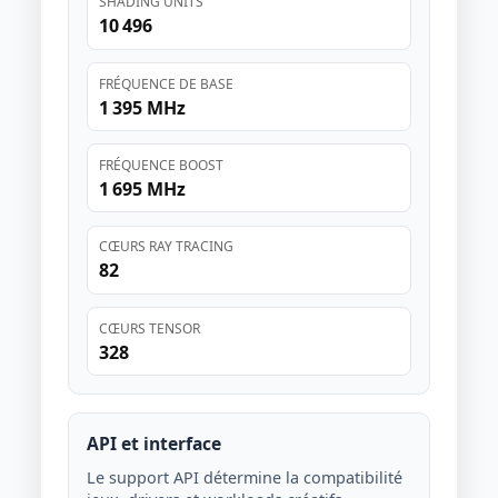
SHADING UNITS
10 496
FRÉQUENCE DE BASE
1 395 MHz
FRÉQUENCE BOOST
1 695 MHz
CŒURS RAY TRACING
82
CŒURS TENSOR
328
API et interface
Le support API détermine la compatibilité