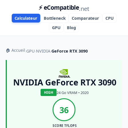
⚡ eCompatible
.net
Calculateur
Bottleneck
Comparateur
CPU
GPU
Blog
🏠 Accueil
›
GPU
›
NVIDIA
›
GeForce RTX 3090
NVIDIA GeForce RTX 3090
24 Go VRAM • 2020
HIGH
36
SCORE TFLOPS