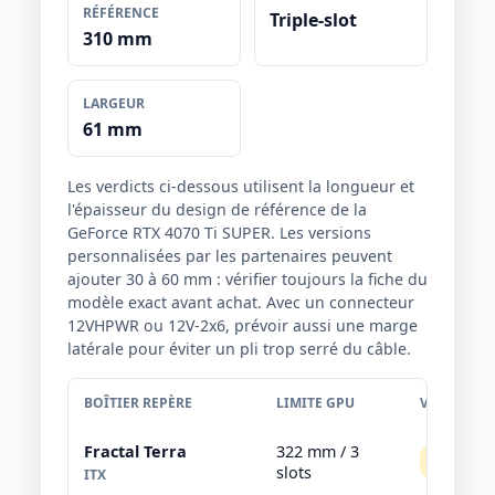
RÉFÉRENCE
Triple-slot
310 mm
LARGEUR
61 mm
Les verdicts ci-dessous utilisent la longueur et
l'épaisseur du design de référence de la
GeForce RTX 4070 Ti SUPER. Les versions
personnalisées par les partenaires peuvent
ajouter 30 à 60 mm : vérifier toujours la fiche du
modèle exact avant achat. Avec un connecteur
12VHPWR ou 12V-2x6, prévoir aussi une marge
latérale pour éviter un pli trop serré du câble.
BOÎTIER REPÈRE
LIMITE GPU
VERDICT
Fractal Terra
322 mm / 3
Serré
m
slots
ITX