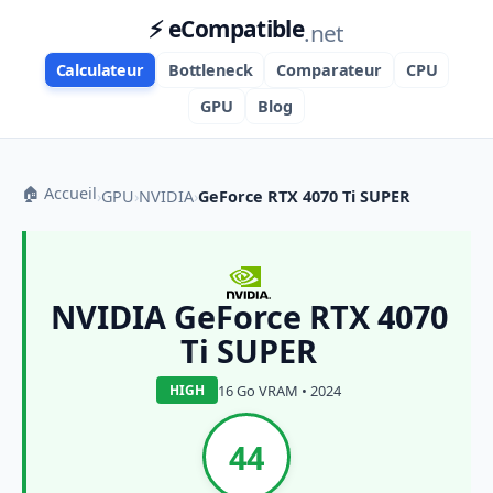
⚡ eCompatible
.net
Calculateur
Bottleneck
Comparateur
CPU
GPU
Blog
🏠 Accueil
›
GPU
›
NVIDIA
›
GeForce RTX 4070 Ti SUPER
NVIDIA GeForce RTX 4070
Ti SUPER
16 Go VRAM • 2024
HIGH
44