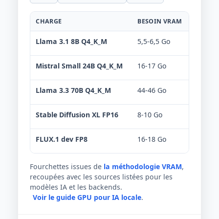
CHARGE
BESOIN VRAM
VERDIC
Llama 3.1 8B Q4_K_M
5,5-6,5 Go
Confo
Mistral Small 24B Q4_K_M
16-17 Go
Offlo
Llama 3.3 70B Q4_K_M
44-46 Go
Non r
Stable Diffusion XL FP16
8-10 Go
Confo
FLUX.1 dev FP8
16-18 Go
Limit
Fourchettes issues de
la méthodologie VRAM
,
recoupées avec les sources listées pour les
modèles IA et les backends.
Voir le guide GPU pour IA locale
.