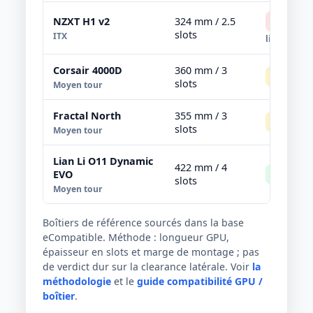
NZXT H1 v2
324 mm / 2.5
Non rec
slots
ITX
limite
Corsair 4000D
360 mm / 3
Serré
m
slots
Moyen tour
Fractal North
355 mm / 3
Serré
m
slots
Moyen tour
Lian Li O11 Dynamic
422 mm / 4
EVO
Référen
slots
Moyen tour
Boîtiers de référence sourcés dans la base
eCompatible. Méthode : longueur GPU,
épaisseur en slots et marge de montage ; pas
de verdict dur sur la clearance latérale. Voir
la
méthodologie
et le
guide compatibilité GPU /
boîtier
.