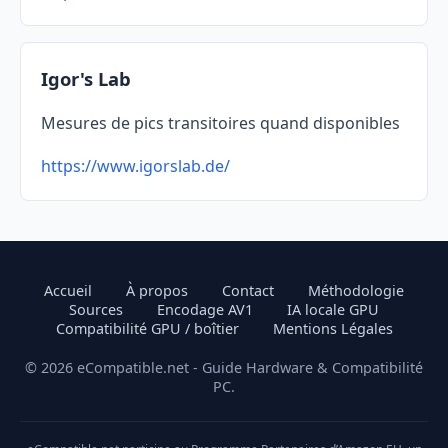
Igor's Lab
Mesures de pics transitoires quand disponibles
https://www.igorslab.de/
Accueil
À propos
Contact
Méthodologie
Sources
Encodage AV1
IA locale GPU
Compatibilité GPU / boîtier
Mentions Légales
© 2026 eCompatible.net - Guide Hardware & Compatibilité
PC.