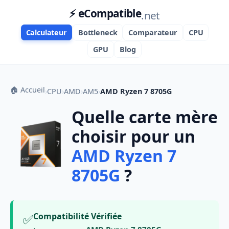
⚡ eCompatible
.net
Calculateur
Bottleneck
Comparateur
CPU
GPU
Blog
🏠 Accueil
›
CPU
›
AMD
›
AM5
›
AMD Ryzen 7 8705G
Quelle carte mère
choisir pour un
AMD Ryzen 7
8705G
?
✅
Compatibilité Vérifiée