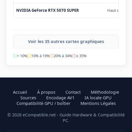
NVIDIA GeForce RTX 5070 SUPER
Haut de gam
Voir les 35 autres cartes graphiques
< 10%
10% à 19%
20% à 34%
≥ 35%
Accueil
À propos
Contact
Méthodologie
Sources
Encodage AV1
IA locale GPU
Compatibilité GPU / boîtier
Mentions Légales
© 2026 eCompatible.net - Guide Hardware & Compatibilité
PC.