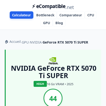
⚡ eCompatible
.net
Calculateur
Bottleneck
Comparateur
CPU
GPU
Blog
🏠 Accueil
›
GPU
›
NVIDIA
›
GeForce RTX 5070 Ti SUPER
NVIDIA GeForce RTX 5070
Ti SUPER
16 Go VRAM • 2025
HIGH
44