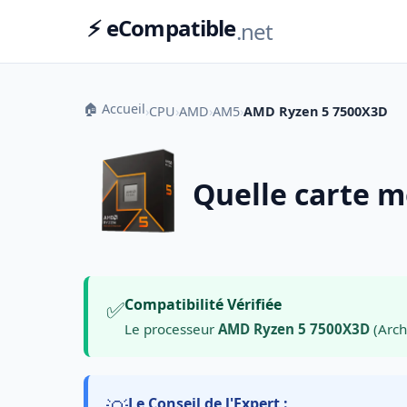
⚡ eCompatible
.net
🏠 Accueil
›
CPU
›
AMD
›
AM5
›
AMD Ryzen 5 7500X3D
Quelle carte m
✅
Compatibilité Vérifiée
Le processeur
AMD Ryzen 5 7500X3D
(Arch
Le Conseil de l'Expert :