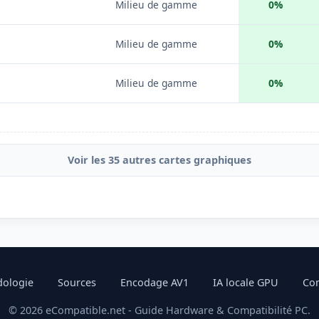
Milieu de gamme
0%
Milieu de gamme
0%
Milieu de gamme
0%
Voir les 35 autres cartes graphiques
ologie
Sources
Encodage AV1
IA locale GPU
Com
© 2026 eCompatible.net - Guide Hardware & Compatibilité PC.