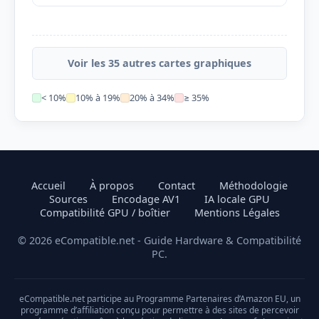
Voir les 35 autres cartes graphiques
< 10%
10% à 19%
20% à 34%
≥ 35%
Accueil
À propos
Contact
Méthodologie
Sources
Encodage AV1
IA locale GPU
Compatibilité GPU / boîtier
Mentions Légales
© 2026 eCompatible.net - Guide Hardware & Compatibilité
PC.
eCompatible.net participe au Programme Partenaires d’Amazon EU, un
programme d’affiliation conçu pour permettre à des sites de percevoir