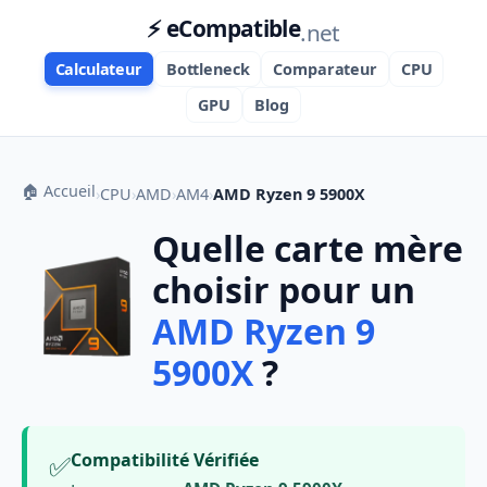
⚡ eCompatible
.net
Calculateur
Bottleneck
Comparateur
CPU
GPU
Blog
🏠 Accueil
›
CPU
›
AMD
›
AM4
›
AMD Ryzen 9 5900X
Quelle carte mère
choisir pour un
AMD Ryzen 9
5900X
?
✅
Compatibilité Vérifiée