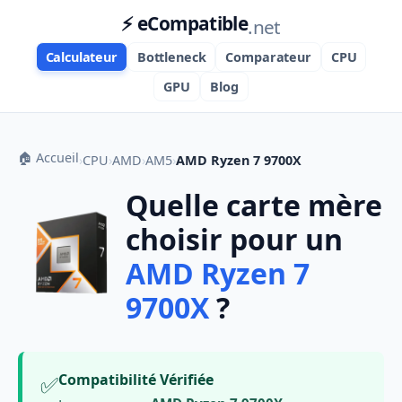
⚡ eCompatible
.net
Calculateur
Bottleneck
Comparateur
CPU
GPU
Blog
🏠 Accueil
›
CPU
›
AMD
›
AM5
›
AMD Ryzen 7 9700X
Quelle carte mère
choisir pour un
AMD Ryzen 7
9700X
?
✅
Compatibilité Vérifiée