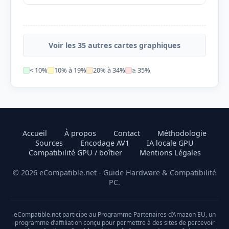
Voir les 35 autres cartes graphiques
< 10%
10% à 19%
20% à 34%
≥ 35%
Accueil
À propos
Contact
Méthodologie
Sources
Encodage AV1
IA locale GPU
Compatibilité GPU / boîtier
Mentions Légales
© 2026 eCompatible.net - Guide Hardware & Compatibilité
PC.
eCompatible.net participe au Programme Partenaires d’Amazon EU, un
programme d’affiliation conçu pour permettre à des sites de percevoir