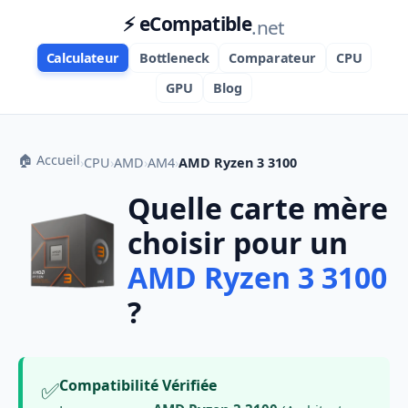
⚡ eCompatible
.net
Calculateur
Bottleneck
Comparateur
CPU
GPU
Blog
🏠 Accueil
›
CPU
›
AMD
›
AM4
›
AMD Ryzen 3 3100
Quelle carte mère
choisir pour un
AMD Ryzen 3 3100
?
✅
Compatibilité Vérifiée