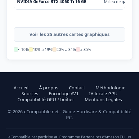
NVIDIA GeForce RTX 4060 Ti 16 GB
Milieu de gamme
Voir les 35 autres cartes graphiques
< 10%
10% à 19%
20% à 34%
≥ 35%
Accueil
À propos
Contact
Méthodologie
Sources
Encodage AV1
IA locale GPU
Compatibilité GPU / boîtier
Mentions Légales
© 2026 eCompatible.net - Guide Hardware & Compatibilité
PC.
eCompatible.net participe au Programme Partenaires d’Amazon EU, un