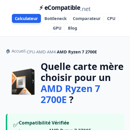
⚡ eCompatible
.net
Calculateur
Bottleneck
Comparateur
CPU
GPU
Blog
🏠 Accueil
›
CPU
›
AMD
›
AM4
›
AMD Ryzen 7 2700E
Quelle carte mère
choisir pour un
AMD Ryzen 7
2700E
?
✅
Compatibilité Vérifiée