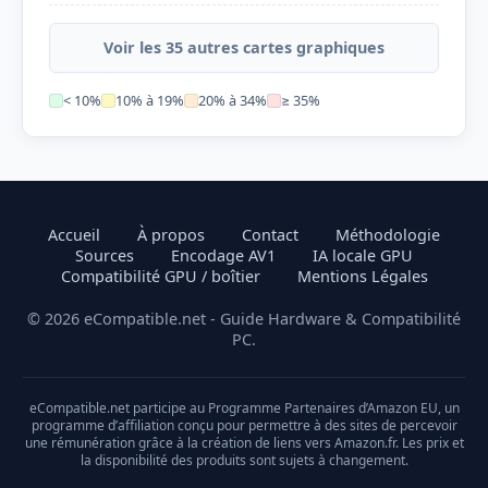
Voir les 35 autres cartes graphiques
< 10%
10% à 19%
20% à 34%
≥ 35%
Accueil
À propos
Contact
Méthodologie
Sources
Encodage AV1
IA locale GPU
Compatibilité GPU / boîtier
Mentions Légales
© 2026 eCompatible.net - Guide Hardware & Compatibilité
PC.
eCompatible.net participe au Programme Partenaires d’Amazon EU, un
programme d’affiliation conçu pour permettre à des sites de percevoir
une rémunération grâce à la création de liens vers Amazon.fr. Les prix et
la disponibilité des produits sont sujets à changement.