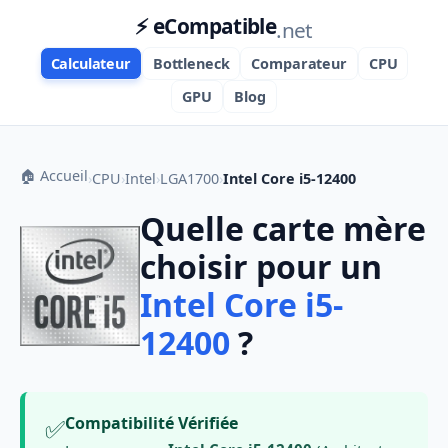
⚡ eCompatible
.net
Calculateur
Bottleneck
Comparateur
CPU
GPU
Blog
🏠 Accueil
›
CPU
›
Intel
›
LGA1700
›
Intel Core i5-12400
Quelle carte mère
choisir pour un
Intel Core i5-
12400
?
✅
Compatibilité Vérifiée