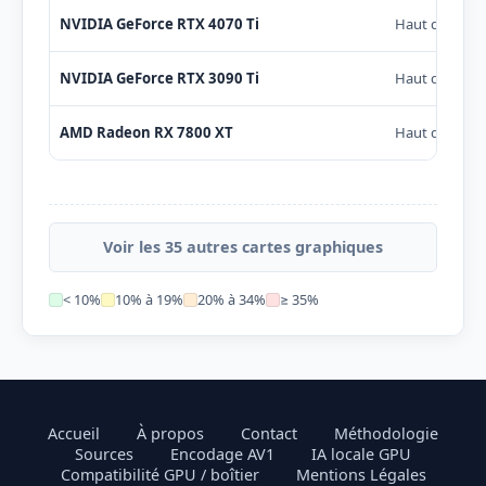
NVIDIA GeForce RTX 4070 Ti
Haut de gam
NVIDIA GeForce RTX 3090 Ti
Haut de gam
AMD Radeon RX 7800 XT
Haut de gam
Voir les 35 autres cartes graphiques
< 10%
10% à 19%
20% à 34%
≥ 35%
Accueil
À propos
Contact
Méthodologie
Sources
Encodage AV1
IA locale GPU
Compatibilité GPU / boîtier
Mentions Légales