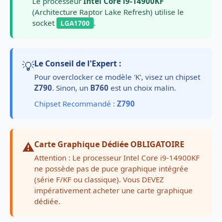
Le processeur
Intel Core i9-14900KF
(Architecture Raptor Lake Refresh) utilise le
socket
.
LGA1700
💡
Le Conseil de l'Expert :
Pour overclocker ce modèle 'K', visez un chipset
Z790
. Sinon, un
B760
est un choix malin.
Chipset Recommandé :
Z790
⚠️
Carte Graphique Dédiée OBLIGATOIRE
Attention : Le processeur Intel Core i9-14900KF
ne possède pas de puce graphique intégrée
(série F/KF ou classique). Vous DEVEZ
impérativement acheter une carte graphique
dédiée.