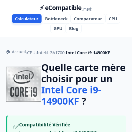
⚡ eCompatible
.net
Calculateur
Bottleneck
Comparateur
CPU
GPU
Blog
🏠 Accueil
›
CPU
›
Intel
›
LGA1700
›
Intel Core i9-14900KF
Quelle carte mère
choisir pour un
Intel Core i9-
14900KF
?
✅
Compatibilité Vérifiée