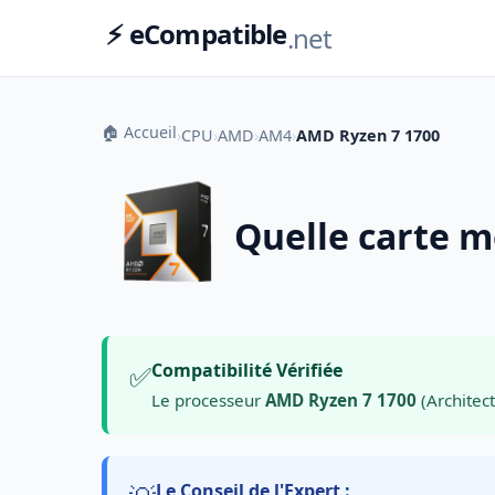
⚡ eCompatible
.net
🏠 Accueil
›
CPU
›
AMD
›
AM4
›
AMD Ryzen 7 1700
Quelle carte m
✅
Compatibilité Vérifiée
Le processeur
AMD Ryzen 7 1700
(Architect
Le Conseil de l'Expert :