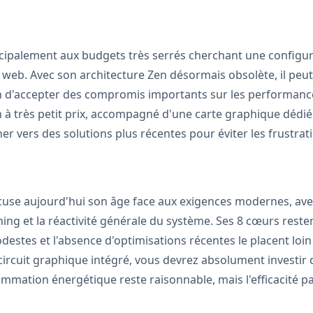
incipalement aux budgets très serrés cherchant une config
n web. Avec son architecture Zen désormais obsolète, il p
on d'accepter des compromis importants sur les performan
n à très petit prix, accompagné d'une carte graphique dédié
r vers des solutions plus récentes pour éviter les frustrat
ccuse aujourd'hui son âge face aux exigences modernes, av
ing et la réactivité générale du système. Ses 8 cœurs reste
estes et l'absence d'optimisations récentes le placent loin
ircuit graphique intégré, vous devrez absolument investi
mmation énergétique reste raisonnable, mais l'efficacité pa