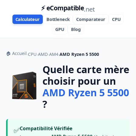
⚡ eCompatible
.net
Calculateur
Bottleneck
Comparateur
CPU
GPU
Blog
🏠 Accueil
›
CPU
›
AMD
›
AM4
›
AMD Ryzen 5 5500
Quelle carte mère
choisir pour un
AMD Ryzen 5 5500
?
✅
Compatibilité Vérifiée