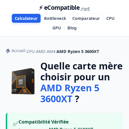
⚡ eCompatible
.net
Calculateur
Bottleneck
Comparateur
CPU
GPU
Blog
🏠 Accueil
›
CPU
›
AMD
›
AM4
›
AMD Ryzen 5 3600XT
Quelle carte mère
choisir pour un
AMD Ryzen 5
3600XT
?
✅
Compatibilité Vérifiée