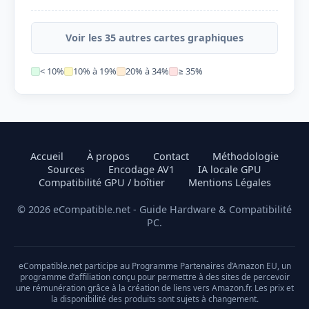
Voir les 35 autres cartes graphiques
< 10%
10% à 19%
20% à 34%
≥ 35%
Accueil
À propos
Contact
Méthodologie
Sources
Encodage AV1
IA locale GPU
Compatibilité GPU / boîtier
Mentions Légales
© 2026 eCompatible.net - Guide Hardware & Compatibilité
PC.
eCompatible.net participe au Programme Partenaires d’Amazon EU, un
programme d’affiliation conçu pour permettre à des sites de percevoir
une rémunération grâce à la création de liens vers Amazon.fr. Les prix et
la disponibilité des produits sont sujets à changement.