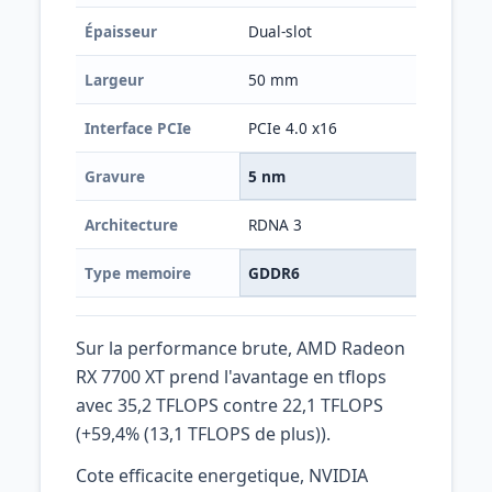
Épaisseur
Dual-slot
Dua
Largeur
50 mm
40
Interface PCIe
PCIe 4.0 x16
PCI
Gravure
5 nm
5 
Architecture
RDNA 3
Ada
Type memoire
GDDR6
GD
Sur la performance brute, AMD Radeon
RX 7700 XT prend l'avantage en tflops
avec 35,2 TFLOPS contre 22,1 TFLOPS
(+59,4% (13,1 TFLOPS de plus)).
Cote efficacite energetique, NVIDIA