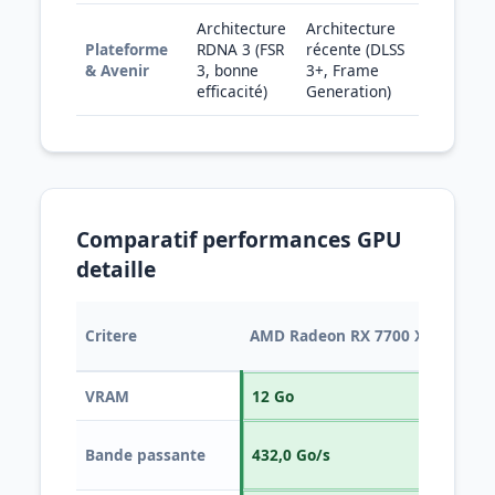
Architecture
Architecture
Plateforme
RDNA 3 (FSR
récente (DLSS
& Avenir
3, bonne
3+, Frame
efficacité)
Generation)
Comparatif performances GPU
detaille
NV
Critere
AMD Radeon RX 7700 XT
Ti 
VRAM
12 Go
8 
Bande passante
432,0 Go/s
288