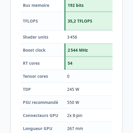
Bus memoire
192 bits
128
TFLOPS
35,2 TFLOPS
22,
Shader units
3 456
4 
Boost clock
2 544 MHz
2 5
RT cores
54
34
Tensor cores
0
13
TDP
245 W
16
PSU recommandé
550 W
45
Connecteurs GPU
2x 8-pin
1x 
Longueur GPU
267 mm
24