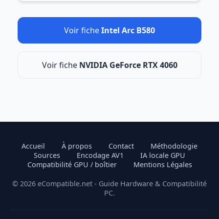
Voir fiche
Intel Arc B580
Voir fiche
NVIDIA GeForce RTX 4060
Accueil
À propos
Contact
Méthodologie
Sources
Encodage AV1
IA locale GPU
Compatibilité GPU / boîtier
Mentions Légales
© 2026 eCompatible.net - Guide Hardware & Compatibilité
PC.