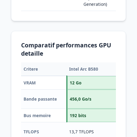
Generation)
Comparatif performances GPU
detaille
Critere
Intel Arc B580
NV
VRAM
12 Go
8 
Bande passante
456,0 Go/s
272
Bus memoire
192 bits
128
TFLOPS
13,7 TFLOPS
15