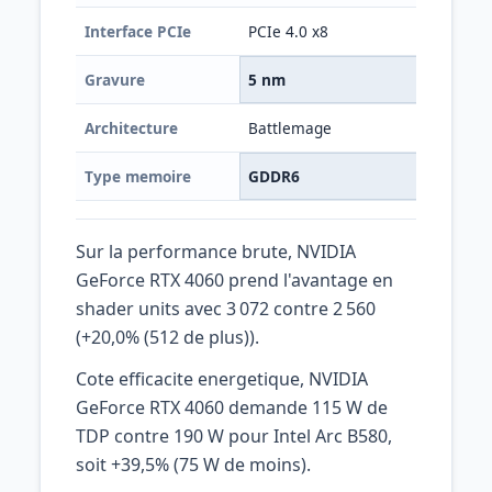
Interface PCIe
PCIe 4.0 x8
PCI
Gravure
5 nm
5 
Architecture
Battlemage
Ada
Type memoire
GDDR6
GD
Sur la performance brute, NVIDIA
GeForce RTX 4060 prend l'avantage en
shader units avec 3 072 contre 2 560
(+20,0% (512 de plus)).
Cote efficacite energetique, NVIDIA
GeForce RTX 4060 demande 115 W de
TDP contre 190 W pour Intel Arc B580,
soit +39,5% (75 W de moins).