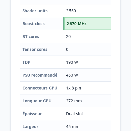
Shader units
2 560
3 
Boost clock
2 670 MHz
2 4
RT cores
20
24
Tensor cores
0
96
TDP
190 W
11
PSU recommandé
450 W
30
Connecteurs GPU
1x 8-pin
1x 
Longueur GPU
272 mm
24
Épaisseur
Dual-slot
Dua
Largeur
45 mm
40